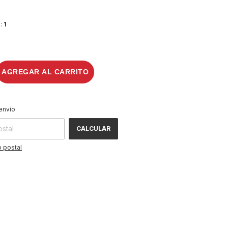
d:
1
CAMBIAR CP
 CP:
envío
CALCULAR
 postal