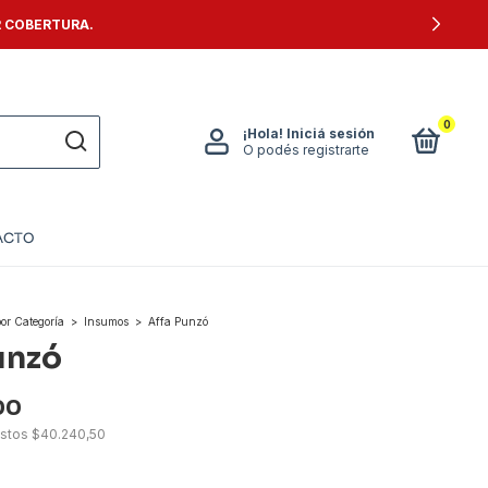
R COBERTURA.
0
¡Hola!
Iniciá sesión
O podés registrarte
ACTO
por Categoría
>
Insumos
>
Affa Punzó
unzó
00
estos
$40.240,50